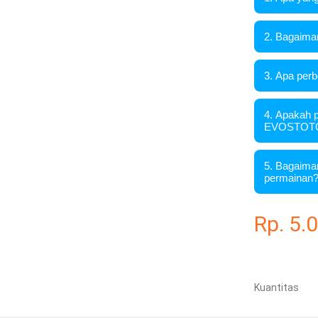
2. Bagaima
3. Apa perb
4. Apakah 
EVOSTOT
5. Bagaim
permainan
Rp. 5.
Kuantitas